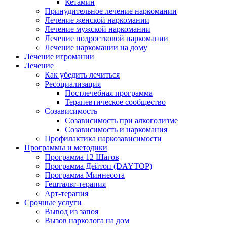
Кетамин
Принудительное лечение наркомании
Лечение женской наркомании
Лечение мужской наркомании
Лечение подростковой наркомании
Лечение наркомании на дому
Лечение игромании
Лечение
Как убедить лечиться
Ресоциализация
Постлечебная программа
Терапевтическое сообщество
Созависимость
Созависимость при алкоголизме
Созависимость и наркомания
Профилактика наркозависимости
Программы и методики
Программа 12 Шагов
Программа Дейтоп (DAYTOP)
Программа Миннесота
Гештальт-терапия
Арт-терапия
Срочные услуги
Вывод из запоя
Вызов нарколога на дом