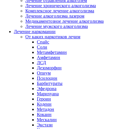
Лечение отравления алкоголем
Лечение хронического алкоголизма
Комплексное лечение алкоголизма
Лечение алкоголизма лазером
Медикаментозное лечение алкоголизма
Лечение мужского алкоголизма
Лечение наркомании
От каких наркотиков лечим
Спайс
Соли
Метамфетамин
Амфетамин
ЛСД
Дезоморфин
Опиум
Псилоцин
Барбитураты
Эфедрона
Марихуана
Героин
Кодеин
Метадон
Кокаин
Мескалин
Экстази