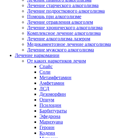
Лечение старческого алкоголизма
Лечение подросткового алкоголизма
Помощь при алкоголизме
Лечение отравления алкоголем
Лечение хронического алкоголизма
Комплексное лечение алкоголизма
Лечение алкоголизма лазером
Медикаментозное лечение алкоголизма
Лечение мужского алкоголизма
Лечение наркомании
От каких наркотиков лечим
Спайс
Соли
Метамфетамин
Амфетамин
ЛСД
Дезоморфин
Опиум
Псилоцин
Барбитураты
Эфедрона
Марихуана
Героин
Кодеин