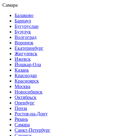
Самара
Балаково
Барнаул
Бугуруслан
Бузулук
Волгоград
Воронеж
Екатеринбург
Жигулевск
Ижевск
Йошкар-Ола
Казань
Краснодар
Красноярск
Москва
Новосибирск
Октябрьск
Оренбург
Пенза
Ростов-на-Дону
Рязань
Самара
Санкт-Петербург
Саранск