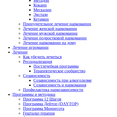
Метадон
Кокаин
Мескалин
Экстази
Кетамин
Принудительное лечение наркомании
Лечение женской наркомании
Лечение мужской наркомании
Лечение подростковой наркомании
Лечение наркомании на дому
Лечение игромании
Лечение
Как убедить лечиться
Ресоциализация
Постлечебная программа
Терапевтическое сообщество
Созависимость
Созависимость при алкоголизме
Созависимость и наркомания
Профилактика наркозависимости
Программы и методики
Программа 12 Шагов
Программа Дейтоп (DAYTOP)
Программа Миннесота
Гештальт-терапия