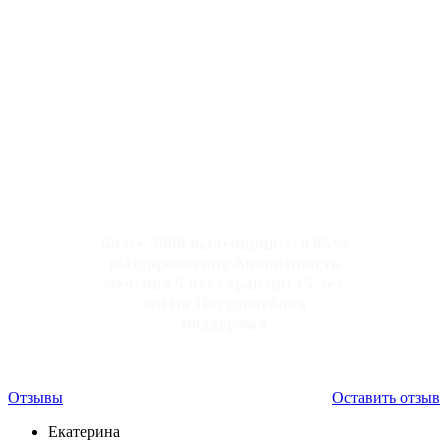
Более 3000 вылечившихся 85%
выздоровление Анонимность
лечения 5 лет гарантии 15 лет
опыта Постлечебная
поддержка
Отзывы
Оставить отзыв
Екатерина