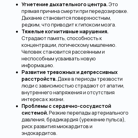
Угнетение дыхательного центра.
Это
прямая причина смерти при передозировке.
Дыхание становится поверхностным,
редким, что приводит к гипоксии мозга.
Тяжелые когнитивные нарушения.
Страдают память, способность к
концентрации, логическому мышлению.
Человек становится рассеянным и
неспособным усваивать новую
информацию.
Развитие тревожных и депрессивных
расстройств.
Даже в периоды трезвости
люди с зависимостью страдают от апатии,
внутреннего напряжения и отсутствия
интереса к жизни.
Проблемы с сердечно-сосудистой
системой.
Резкие перепады артериального
давления, брадикардия (урежение пульса),
риск развития миокардитов и
эндокардитов.