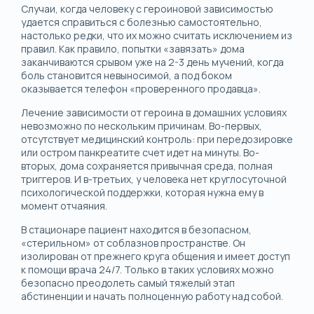
Случаи, когда человеку с героиновой зависимостью
удается справиться с болезнью самостоятельно,
настолько редки, что их можно считать исключением из
правил. Как правило, попытки «завязать» дома
заканчиваются срывом уже на 2-3 день мучений, когда
боль становится невыносимой, а под боком
оказывается телефон «проверенного продавца».
Лечение зависимости от героина в домашних условиях
невозможно по нескольким причинам. Во-первых,
отсутствует медицинский контроль: при передозировке
или остром панкреатите счет идет на минуты. Во-
вторых, дома сохраняется привычная среда, полная
триггеров. И в-третьих, у человека нет круглосуточной
психологической поддержки, которая нужна ему в
момент отчаяния.
В стационаре пациент находится в безопасном,
«стерильном» от соблазнов пространстве. Он
изолирован от прежнего круга общения и имеет доступ
к помощи врача 24/7. Только в таких условиях можно
безопасно преодолеть самый тяжелый этап
абстиненции и начать полноценную работу над собой.