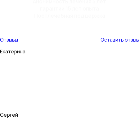
Анонимность лечения 5 лет
гарантии 15 лет опыта
Постлечебная поддержка
Отзывы
Оставить отзыв
Екатерина
Мой муж пил 9 лет. Страшно было то, что в алкогольном
опьянении он становился очень буйным и агрессивным, с
ним страшно было оставаться в одном помещении.
Иногда приходилось в буквальном...
Сергей
Здравствуйте, меня зовут Сергей. Мне 26 лет, 88 г. Я
начал употреблять алкоголь лет с 10, а курить легкие