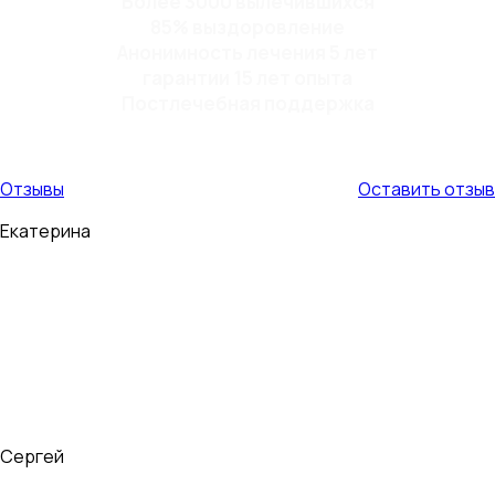
Более 3000 вылечившихся
85% выздоровление
Анонимность лечения 5 лет
гарантии 15 лет опыта
Постлечебная поддержка
Отзывы
Оставить отзыв
Екатерина
Мой муж пил 9 лет. Страшно было то, что в алкогольном
опьянении он становился очень буйным и агрессивным, с
ним страшно было оставаться в одном помещении.
Иногда приходилось в буквальном...
Сергей
Здравствуйте, меня зовут Сергей. Мне 26 лет, 88 г. Я