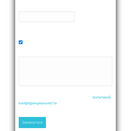
Телефон
Желаемое время
В ближайшее время
Комментарий
Нажимая на кнопку, я соглашаюсь с
политикой
конфиденциальности