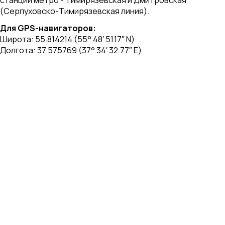
станции метро - Тимирязевская и Дмитровская
(Серпуховско-Тимирязевская линия).
Для GPS-навигаторов:
Широта: 55.814214 (55° 48′ 51.17″ N)
Долгота: 37.575769 (37° 34′ 32.77″ E)