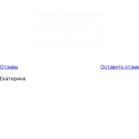
Более 3000 вылечившихся
85% выздоровление
Анонимность лечения 5 лет
гарантии 15 лет опыта
Постлечебная поддержка
Отзывы
Оставить отзыв
Екатерина
Мой муж пил 9 лет. Страшно было то, что в алкогольном
опьянении он становился очень буйным и агрессивным, с
ним страшно было оставаться в одном помещении.
Иногда приходилось в буквальном...