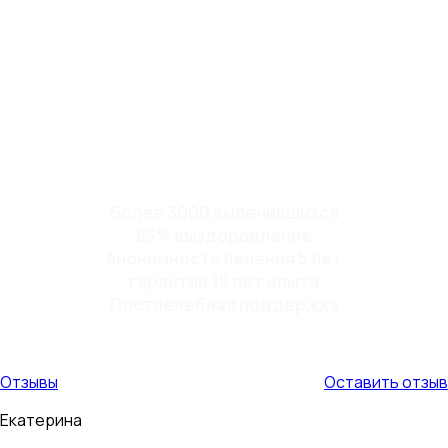
Более 3000 вылечившихся
85% выздоровление
Анонимность лечения 5 лет
гарантии 15 лет опыта
Постлечебная поддержка
Отзывы
Оставить отзыв
Екатерина