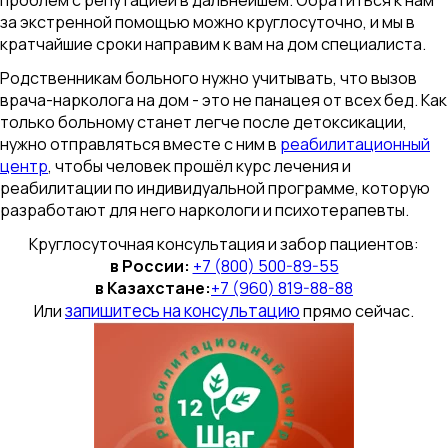
проблем с репутацией в дальнейшем. Обратиться к нам
за экстренной помощью можно круглосуточно, и мы в
кратчайшие сроки направим к вам на дом специалиста.
Родственникам больного нужно учитывать, что вызов
врача-нарколога на дом - это не панацея от всех бед. Как
только больному станет легче после детоксикации,
нужно отправляться вместе с ним в
реабилитационный
центр
, чтобы человек прошёл курс лечения и
реабилитации по индивидуальной программе, которую
разработают для него наркологи и психотерапевты.
Круглосуточная консультация и забор пациентов:
в России:
+7 (800) 500-89-55
в Казахстане:
+7 (960) 819-88-88
запишитесь на консультацию
Или
прямо сейчас.