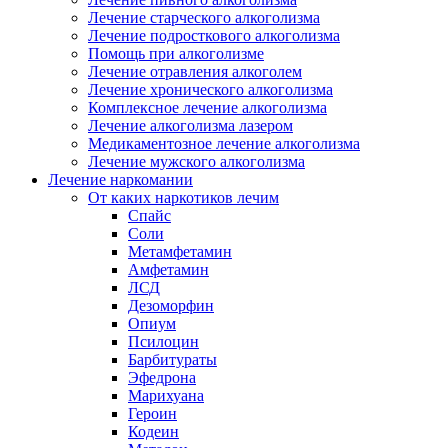
Лечение старческого алкоголизма
Лечение подросткового алкоголизма
Помощь при алкоголизме
Лечение отравления алкоголем
Лечение хронического алкоголизма
Комплексное лечение алкоголизма
Лечение алкоголизма лазером
Медикаментозное лечение алкоголизма
Лечение мужского алкоголизма
Лечение наркомании
От каких наркотиков лечим
Спайс
Соли
Метамфетамин
Амфетамин
ЛСД
Дезоморфин
Опиум
Псилоцин
Барбитураты
Эфедрона
Марихуана
Героин
Кодеин