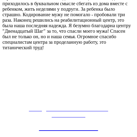
приходилось в буквальном смысле сбегать из дома вместе с
ребенком, жить неделями у подруги. За ребенка было
страшно. Кодирование мужу не помогало - пробовали три
раза. Наконец решились на реабилитационный центр, это
была наша последняя надежда. Я безумно благодарна центру
"Двенадцатый Шаг" за то, что спасли моего мужа! Спасен
был не только он, но и наша семья. Огромное спасибо
специалистам центра за проделанную работу, это
титанический труд!
ПОБЕДИТЕЛЬ ВСЕРОССИЙСКОЙ
ПРЕМИИ 2016
"ЛУЧШАЯ ЧАСТНАЯ
КЛИНИКА ПО ЛЕЧЕНИЮ