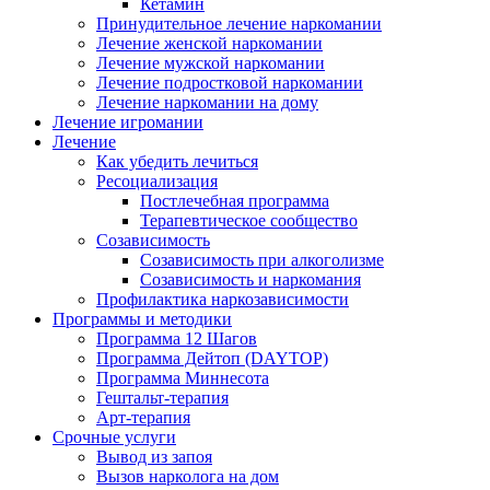
Кетамин
Принудительное лечение наркомании
Лечение женской наркомании
Лечение мужской наркомании
Лечение подростковой наркомании
Лечение наркомании на дому
Лечение игромании
Лечение
Как убедить лечиться
Ресоциализация
Постлечебная программа
Терапевтическое сообщество
Созависимость
Созависимость при алкоголизме
Созависимость и наркомания
Профилактика наркозависимости
Программы и методики
Программа 12 Шагов
Программа Дейтоп (DAYTOP)
Программа Миннесота
Гештальт-терапия
Арт-терапия
Срочные услуги
Вывод из запоя
Вызов нарколога на дом