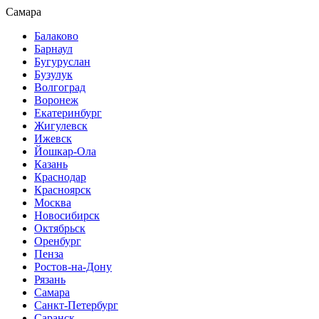
Самара
Балаково
Барнаул
Бугуруслан
Бузулук
Волгоград
Воронеж
Екатеринбург
Жигулевск
Ижевск
Йошкар-Ола
Казань
Краснодар
Красноярск
Москва
Новосибирск
Октябрьск
Оренбург
Пенза
Ростов-на-Дону
Рязань
Самара
Санкт-Петербург
Саранск