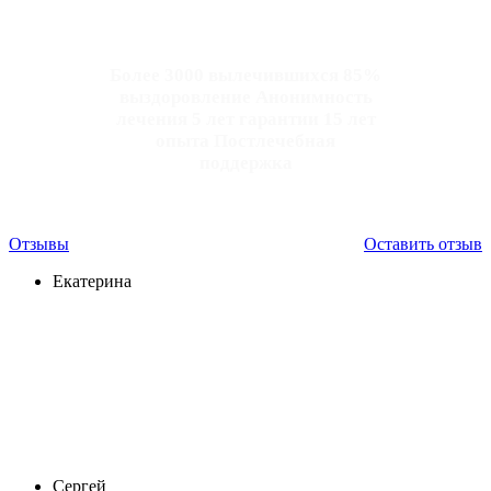
Более 3000 вылечившихся 85%
выздоровление Анонимность
лечения 5 лет гарантии 15 лет
опыта Постлечебная
поддержка
Отзывы
Оставить отзыв
Екатерина
Мой муж пил 9 лет. Страшно было то, что в
алкогольном опьянении он становился очень буйным и
агрессивным, с ним страшно было оставаться в одном
помещении. Иногда приходилось в буквальном...
Сергей