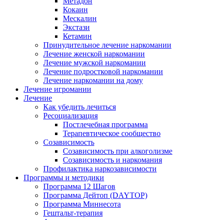
Метадон
Кокаин
Мескалин
Экстази
Кетамин
Принудительное лечение наркомании
Лечение женской наркомании
Лечение мужской наркомании
Лечение подростковой наркомании
Лечение наркомании на дому
Лечение игромании
Лечение
Как убедить лечиться
Ресоциализация
Постлечебная программа
Терапевтическое сообщество
Созависимость
Созависимость при алкоголизме
Созависимость и наркомания
Профилактика наркозависимости
Программы и методики
Программа 12 Шагов
Программа Дейтоп (DAYTOP)
Программа Миннесота
Гештальт-терапия