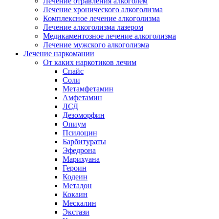
Лечение отравления алкоголем
Лечение хронического алкоголизма
Комплексное лечение алкоголизма
Лечение алкоголизма лазером
Медикаментозное лечение алкоголизма
Лечение мужского алкоголизма
Лечение наркомании
От каких наркотиков лечим
Спайс
Соли
Метамфетамин
Амфетамин
ЛСД
Дезоморфин
Опиум
Псилоцин
Барбитураты
Эфедрона
Марихуана
Героин
Кодеин
Метадон
Кокаин
Мескалин
Экстази