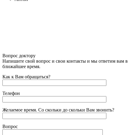
Благодаря такому лечению я не употребляю более 1000
дней. И этому рад . За это благодарен всем людям, кто,
так или иначе, помог мне прийти к этому. Были и
большие...
Вопрос доктору
Напишите свой вопрос и свои контакты и мы ответим вам в
ближайшее время.
Как к Вам обращаться?
Телефон
Желаемое время. Со скольки до скольки Вам звонить?
Вопрос