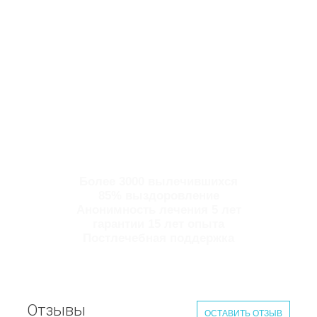
Более 3000 вылечившихся
85% выздоровление
Анонимность лечения 5 лет
гарантии 15 лет опыта
Постлечебная поддержка
Отзывы
ОСТАВИТЬ ОТЗЫВ