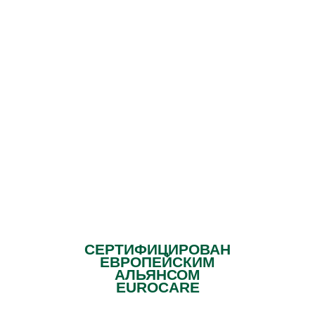
ПОБЕДИТЕЛЬ
ВСЕРОССИЙСКОЙ ПРЕМИИ
2016
"ЛУЧШАЯ ЧАСТНАЯ
КЛИНИКА ПО ЛЕЧЕНИЮ
ЗАВИСИМОСТЕЙ"
СЕРТИФИЦИРОВАН
ЕВРОПЕЙСКИМ
АЛЬЯНСОМ
EUROCARE