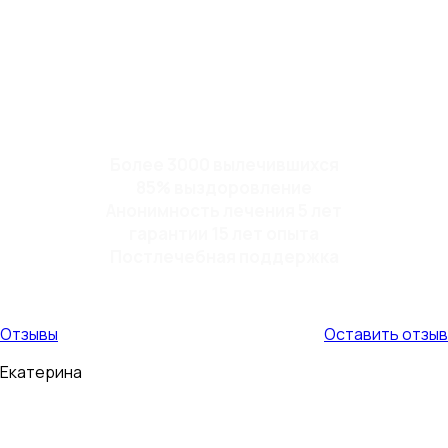
Более 3000 вылечившихся
85% выздоровление
Анонимность лечения 5 лет
гарантии 15 лет опыта
Постлечебная поддержка
Отзывы
Оставить отзыв
Екатерина
Мой муж пил 9 лет. Страшно было то, что в алкогольном
опьянении он становился очень буйным и агрессивным, с